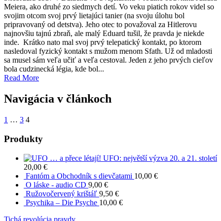
Meiera, ako druhé zo siedmych detí. Vo veku piatich rokov videl so
svojim otcom svoj prvý lietajúci tanier (na svoju úlohu bol
pripravovaný od detstva). Jeho otec to považoval za Hitlerovu
najnovšiu tajnú zbraň, ale malý Eduard tušil, že pravda je niekde
inde. Krátko nato mal svoj prvý telepatický kontakt, po ktorom
nasledoval fyzický kontakt s mužom menom Sfath. Už od mladosti
sa musel sám veľa učiť a veľa cestoval. Jeden z jeho prvých cieľov
bola cudzinecká légia, kde bol...
Read More
Navigácia v článkoch
1
…
3
4
Produkty
… a přece létají! UFO: největší výzva 20. a 21. století
20,00
€
Fantóm a Obchodník s dievčatami
10,00
€
O láske - audio CD
9,00
€
Ružovočervený krištáľ
9,50
€
Psychika – Die Psyche
10,00
€
Tichá revolúcia pravdy