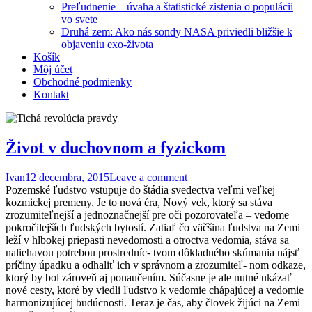
Preľudnenie – úvaha a štatistické zistenia o populácii
vo svete
Druhá zem: Ako nás sondy NASA priviedli bližšie k
objaveniu exo-života
Košík
Môj účet
Obchodné podmienky
Kontakt
Život v duchovnom a fyzickom
Ivan
12 decembra, 2015
Leave a comment
Pozemské ľudstvo vstupuje do štádia svedectva veľmi veľkej
kozmickej premeny. Je to nová éra, Nový vek, ktorý sa stáva
zrozumiteľnejší a jednoznačnejší pre oči pozorovateľa – vedome
pokročilejších ľudských bytostí. Zatiaľ čo väčšina ľudstva na Zemi
leží v hlbokej priepasti nevedomosti a otroctva vedomia, stáva sa
naliehavou potrebou prostredníc- tvom dôkladného skúmania nájsť
príčiny úpadku a odhaliť ich v správnom a zrozumiteľ- nom odkaze,
ktorý by bol zároveň aj ponaučením. Súčasne je ale nutné ukázať
nové cesty, ktoré by viedli ľudstvo k vedomie chápajúcej a vedomie
harmonizujúcej budúcnosti. Teraz je čas, aby človek žijúci na Zemi