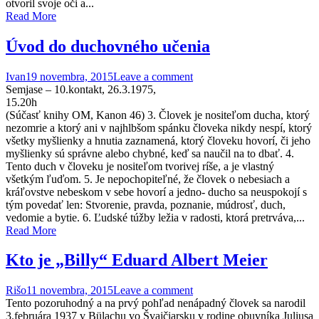
otvoril svoje oči a...
Read More
Úvod do duchovného učenia
Ivan
19 novembra, 2015
Leave a comment
Semjase – 10.kontakt, 26.3.1975,
15.20h
(Súčasť knihy OM, Kanon 46) 3. Človek je nositeľom ducha, ktorý
nezomrie a ktorý ani v najhlbšom spánku človeka nikdy nespí, ktorý
všetky myšlienky a hnutia zaznamená, ktorý človeku hovorí, či jeho
myšlienky sú správne alebo chybné, keď sa naučil na to dbať. 4.
Tento duch v človeku je nositeľom tvorivej ríše, a je vlastný
všetkým ľuďom. 5. Je nepochopiteľné, že človek o nebesiach a
kráľovstve nebeskom v sebe hovorí a jedno- ducho sa neuspokojí s
tým povedať len: Stvorenie, pravda, poznanie, múdrosť, duch,
vedomie a bytie. 6. Ľudské túžby ležia v radosti, ktorá pretrváva,...
Read More
Kto je „Billy“ Eduard Albert Meier
Rišo
11 novembra, 2015
Leave a comment
Tento pozoruhodný a na prvý pohľad nenápadný človek sa narodil
3.februára 1937 v Bülachu vo Švajčiarsku v rodine obuvníka Juliusa