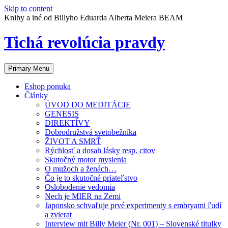
Skip to content
Knihy a iné od Billyho Eduarda Alberta Meiera BEAM
Tichá revolúcia pravdy
Primary Menu
Eshop ponuka
Články
ÚVOD DO MEDITÁCIE
GENESIS
DIREKTÍVY
Dobrodružstvá svetobežníka
ŽIVOT A SMRŤ
Rýchlosť a dosah lásky resp. citov
Skutočný motor myslenia
O mužoch a ženách…
Čo je to skutočné priateľstvo
Oslobodenie vedomia
Nech je MIER na Zemi
Japonsko schvaľuje prvé experimenty s embryami ľudí
a zvierat
Interview mit Billy Meier (Nr. 001) – Slovenské titulky