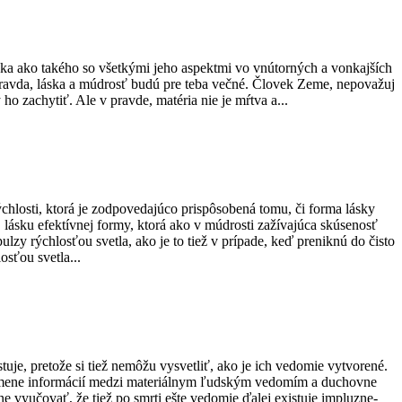
veka ako takého so všetkými jeho aspektmi vo vnútorných a vonkajších
 pravda, láska a múdrosť budú pre teba večné. Človek Zeme, nepovažuj
ho zachytiť. Ale v pravde, matéria nie je mŕtva a...
chlosti, ktorá je zodpovedajúco prispôsobená tomu, či forma lásky
. lásku efektívnej formy, ktorá ako v múdrosti zažívajúca skúsenosť
lzy rýchlosťou svetla, ako je to tiež v prípade, keď preniknú do čisto
osťou svetla...
tuje, pretože si tiež nemôžu vysvetliť, ako je ich vedomie vytvorené.
výmene informácií medzi materiálnym ľudským vedomím a duchovne
 vyučovať, že tiež po smrti ešte vedomie ďalej existuje impluzne-