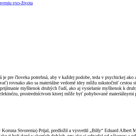
aveniu exo-života
á je pre človeka potrebná, aby v každej podobe, teda v psychickej ako 
kovať) rovnako ako sa materiálne vedomé idey môžu uskutočniť cestou s
a prijímanie myšlienok druhých ľudí, ako aj vysielanie myšlienok k druh
telekinézu, prostredníctvom ktorej môže byť pohybované materiálnymi 
una Stvorenia) Prijal, predložil a vysvetlil „Billy“ Eduard Albert M
 ako ti boli dané v skorých dobách, prv ako si odpadol od zákonov a 