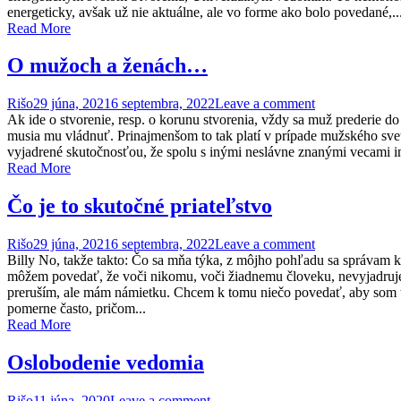
energeticky, avšak už nie aktuálne, ale vo forme ako bolo povedané,..
Read More
O mužoch a ženách…
Rišo
29 júna, 2021
6 septembra, 2022
Leave a comment
Ak ide o stvorenie, resp. o korunu stvorenia, vždy sa muž prederie do
musia mu vládnuť. Prinajmenšom to tak platí v prípade mužského svet
vyjadrené skutočnosťou, že spolu s inými neslávne znanými vecami im
Read More
Čo je to skutočné priateľstvo
Rišo
29 júna, 2021
6 septembra, 2022
Leave a comment
Billy No, takže takto: Čo sa mňa týka, z môjho pohľadu sa správam k
môžem povedať, že voči nikomu, voči žiadnemu človeku, nevyjadrujem
preruším, ale mám námietku. Chcem k tomu niečo povedať, aby som to h
pomerne často, pričom...
Read More
Oslobodenie vedomia
Rišo
11 júna, 2020
Leave a comment