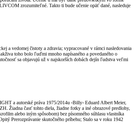
LIVCOM zrozumiteľné. Takto ti bude učenie opäť dané, nasleduje
a vedomej čistoty a zdravia; vypracované v rámci nasledovania
jakživa toho bolo ľuďmi mnoho napísaného a povedaného o
utočnosť sa objavujú už v najskorších dobách dejín ľudstva veľmi
IGHT a autorské práva 1975/2014u ‹Billy› Eduard Albert Meier,
H. Žiadna časť tohto diela, žiadne fotky a iné obrazové predlohy,
ikrofilm alebo iným spôsobom) bez písomného súhlasu vlastníka
Opitý Prerozprávanie skutočného príbehu; Stalo sa v roku 1942