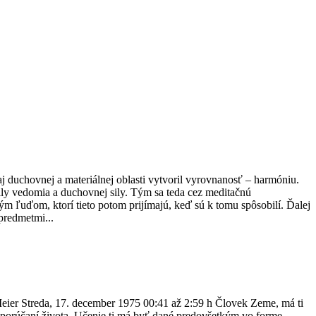
aj duchovnej a materiálnej oblasti vytvoril vyrovnanosť – harmóniu.
ily vedomia a duchovnej sily. Tým sa teda cez meditačnú
ým ľuďom, ktorí tieto potom prijímajú, keď sú k tomu spôsobilí. Ďalej
predmetmi...
eier Streda, 17. december 1975 00:41 až 2:59 h Človek Zeme, má ti
odporúčaní života. Učenie ti má byť dané predovšetkým vo forme