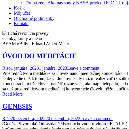
Druhá zem: Ako nás sondy NASA priviedli bližšie k obj
Košík
Môj účet
Obchodné podmienky
Kontakt
Články, knihy a iné od
BEAM »Billy« Eduard Albert Meier
ÚVOD DO MEDITÁCIE
Rišo
1 januára, 2023
1 januára, 2023
Leave a comment
Prostredníctvom meditácie sa človek naučí meditačnej koncentrácii. T
Ďalej vedie tiež k tomu, že sa duchovné sily môžu realizovať (zužit
koncentráciu môže človek naučiť rôzne veci, ako napr. telepatiu, ted
sa tiež prostredníctvom meditačnej koncentrácie človek môže naučiť 
Read More
GENESIS
Rišo
20 decembra, 2022
20 decembra, 2022
Leave a comment
(Genéza Stvorenia) Odovzdané čisto duchovnou rovinou PETALE (= Kor
byť znovu následne dané učenie pravdy, učenie ducha, učenie života,