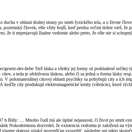
ducha v oblasti druhej strany po smrti fyzického tela, a o živote člo
sa, pozemský človek, ešte vždy bojíš, keď predsa veľmi dobre vieš, že
to, že ti neprejavujú žiadne vedomie alebo preto, že ešte nie si schopný 
esetz-der-liebe Tiež láska a všetky jej formy sú podriadené určitej rý
citov, a teda je afektívnou láskou, alebo či sa jedná o formu lásky resp
. V polomateriálnej citovej oblasti psychiky sa pohybujú city a ich impu
ru. A keďže city produkujú elektromagnetické kmity (vibrácie), ktoré rýchl
 h Billy: … Mnoho ľudí má ale úplné nejasnosti, či život po smrti exis
 bánk Nokodemiona dozvedel, že existencia vedomia je založená na 
stne doteraz nijaký pozemšťan vysvetliť, následne ani nikto skutočne