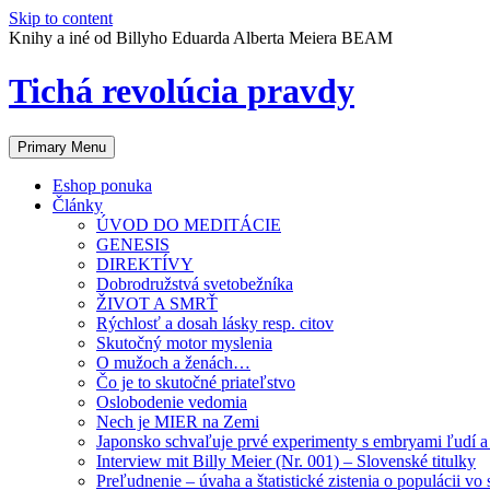
Skip to content
Knihy a iné od Billyho Eduarda Alberta Meiera BEAM
Tichá revolúcia pravdy
Primary Menu
Eshop ponuka
Články
ÚVOD DO MEDITÁCIE
GENESIS
DIREKTÍVY
Dobrodružstvá svetobežníka
ŽIVOT A SMRŤ
Rýchlosť a dosah lásky resp. citov
Skutočný motor myslenia
O mužoch a ženách…
Čo je to skutočné priateľstvo
Oslobodenie vedomia
Nech je MIER na Zemi
Japonsko schvaľuje prvé experimenty s embryami ľudí a 
Interview mit Billy Meier (Nr. 001) – Slovenské titulky
Preľudnenie – úvaha a štatistické zistenia o populácii vo 