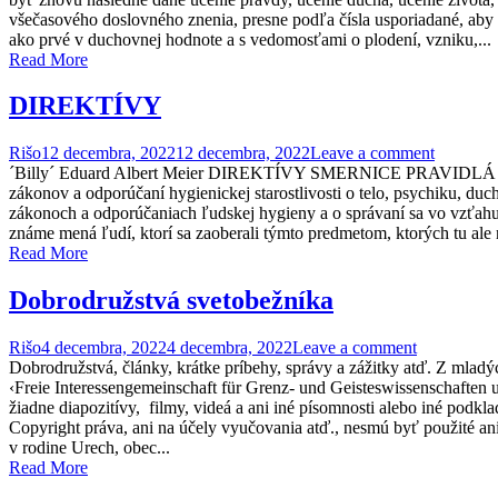
všečasového doslovného znenia, presne podľa čísla usporiadané, a
ako prvé v duchovnej hodnote a s vedomosťami o plodení, vzniku,...
Read More
DIREKTÍVY
Rišo
12 decembra, 2022
12 decembra, 2022
Leave a comment
´Billy´ Eduard Albert Meier DIREKTÍVY SMERNICE PRAVIDLÁ SPRÁVA
zákonov a odporúčaní hygienickej starostlivosti o telo, psychik
zákonoch a odporúčaniach ľudskej hygieny a o správaní sa vo vzťahu 
známe mená ľudí, ktorí sa zaoberali týmto predmetom, ktorých tu ale 
Read More
Dobrodružstvá svetobežníka
Rišo
4 decembra, 2022
4 decembra, 2022
Leave a comment
Dobrodružstvá, články, krátke príbehy, správy a zážitky atď. Z ml
‹Freie Interessengemeinschaft für Grenz- und Geisteswissenschaften 
žiadne diapozitívy, filmy, videá a ani iné písomnosti alebo iné po
Copyright práva, ani na účely vyučovania atď., nesmú byť použité an
v rodine Urech, obec...
Read More