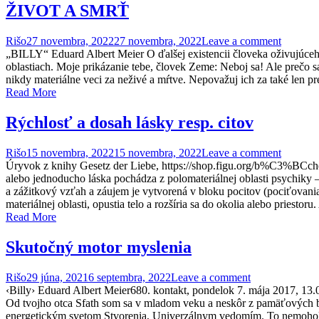
ŽIVOT A SMRŤ
Rišo
27 novembra, 2022
27 novembra, 2022
Leave a comment
„BILLY“ Eduard Albert Meier O ďalšej existencii človeka oživujúceho 
oblastiach. Moje prikázanie tebe, človek Zeme: Neboj sa! Ale prečo 
nikdy materiálne veci za neživé a mŕtve. Nepovažuj ich za také len pre
Read More
Rýchlosť a dosah lásky resp. citov
Rišo
15 novembra, 2022
15 novembra, 2022
Leave a comment
Úryvok z knihy Gesetz der Liebe, https://shop.figu.org/b%C3%BCcher/g
alebo jednoducho láska pochádza z polomateriálnej oblasti psychiky – 
a zážitkový vzťah a záujem je vytvorená v bloku pocitov (pociťovania)
materiálnej oblasti, opustia telo a rozšíria sa do okolia alebo priesto
Read More
Skutočný motor myslenia
Rišo
29 júna, 2021
6 septembra, 2022
Leave a comment
‹Billy› Eduard Albert Meier680. kontakt, pondelok 7. mája 2017, 13.07
Od tvojho otca Sfath som sa v mladom veku a neskôr z pamäťových
energetickým svetom Stvorenia, Univerzálnym vedomím. To nemohol vla