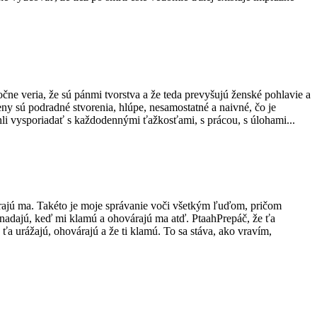
očne veria, že sú pánmi tvorstva a že teda prevyšujú ženské pohlavie a
ny sú podradné stvorenia, hlúpe, nesamostatné a naivné, čo je
li vysporiadať s každodennými ťažkosťami, s prácou, s úlohami...
árajú ma. Takéto je moje správanie voči všetkým ľuďom, pričom
ynadajú, keď mi klamú a ohovárajú ma atď. PtaahPrepáč, že ťa
ťa urážajú, ohovárajú a že ti klamú. To sa stáva, ako vravím,