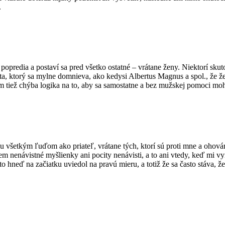
.
 popredia a postaví sa pred všetko ostatné – vrátane ženy. Niektorí skut
a, ktorý sa mylne domnieva, ako kedysi Albertus Magnus a spol., že že
 tiež chýba logika na to, aby sa samostatne a bez mužskej pomoci moh
u všetkým ľuďom ako priateľ, vrátane tých, ktorí sú proti mne a ohov
 nenávistné myšlienky ani pocity nenávisti, a to ani vtedy, keď mi v
neď na začiatku uviedol na pravú mieru, a totiž že sa často stáva, že 