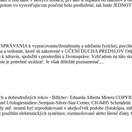
by potom vo vysvetľujúcom poučení bolo predložené, tak bude JEDNOT
NIA k vypracovaniu/dosiahnutiu a udržaniu fyzickej, psychickej 
u, ducha a vedomie, ktoré sú zakotvené v UČENÍ DUCHA PREDSLOV Od
k zdraviu, spolužití s prostredím a životospráve. Vzhľadom na túto sk
nie je potrebné uvádzať. Je však dôležité poznamenať,...
adých a dobrodružných rokov <Billyho> Eduarda Alberta Meiera COPYR
und Ufologiestudien›,Semjase-Silver-Star-Center, CH-8495 Schmidrüti Z
dklady atď. nesmú byť reprodukované v akejkoľvek podobe (fotokópia, m
i použitím elektronických systémov, rozmnožované alebo šírené ďalej. 